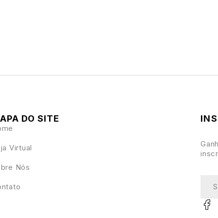
APA DO SITE
IN
ome
Ganh
ja Virtual
insc
bre Nós
ntato