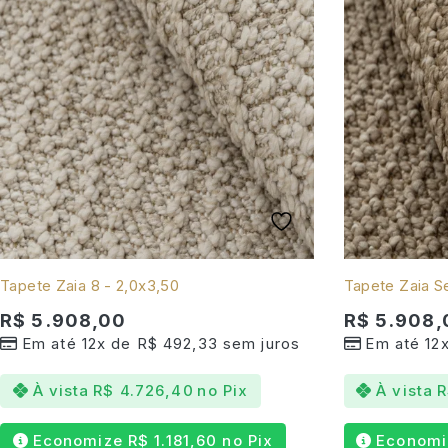
Tapete Zaia 8 - 2,0x3,50
Tapete Zaia Se
R$
5.908,00
R$
5.908,
Em até 12x de
R$
492,33
sem juros
Em até 12
À vista
R$
4.726,40
no Pix
À vista
R
Economize
R$
1.181,60
no Pix
Econom