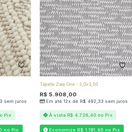
Tapete Zaia One - 2,0x3,50
R$
5.908,00
3
sem juros
Em até 12x de
R$
492,33
sem juros
o Pix
À vista
R$
4.726,40
no Pix
0
no Pix
Economize
R$
1.181,60
no Pix