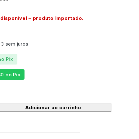
disponível – produto importado.
33
sem juros
no Pix
60
no Pix
Adicionar ao carrinho