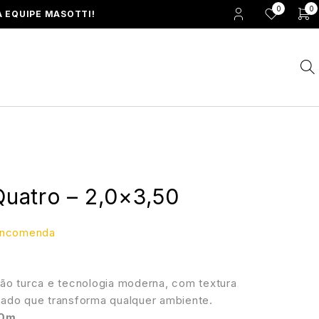
0
0
 EQUIPE MASOTTI!
Quatro – 2,0×3,50
 encomenda
ão turca e tecnologia moderna, com textura
ado que transforma qualquer ambiente.
0m.