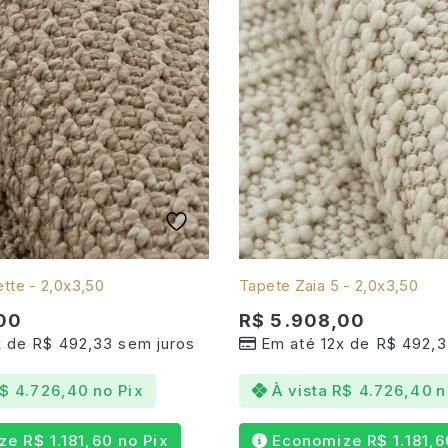
tte - 2,0x3,50
Tapete Zaia 5 - 2,0x3,50
00
R$
5.908,00
x de
R$
492,33
sem juros
Em até 12x de
R$
492,3
$
4.726,40
no Pix
À vista
R$
4.726,40
n
ize
R$
1.181,60
no Pix
Economize
R$
1.181,6