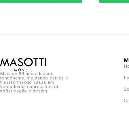
M
H
Mais de 66 anos ditando
Lo
tendências, moldando estilos e
transformando casas em
verdadeiras expressões de
So
sofisticação e design.
Co