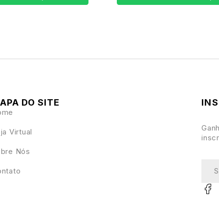
APA DO SITE
IN
ome
Ganh
ja Virtual
insc
bre Nós
ntato