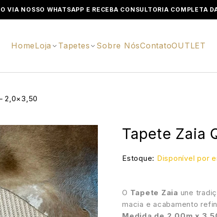
O VIA NOSSO WHATSAPP E RECEBA CONSULTORIA COMPLETA DA
Home
Loja
Tapetes
Sobre Nós
Contato
OUTLET
– 2,0×3,50
Tapete Zaia 
Estoque:
Disponível por
O
Tapete Zaia
une tradiç
macia e acabamento refin
Medida de 2,00m x 3,5