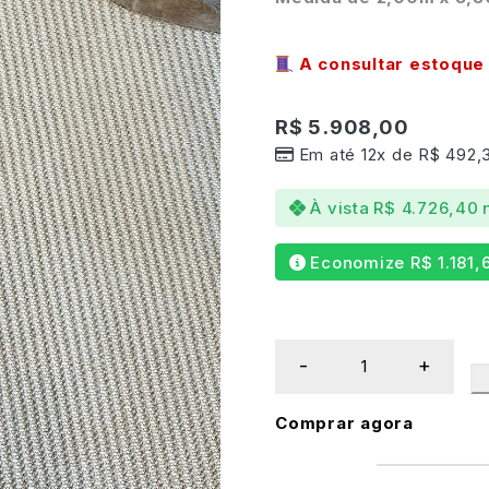
A consultar estoque 
R$
5.908,00
Em até 12x de
R$
492,
À vista
R$
4.726,40
Economize
R$
1.181,
Comprar agora