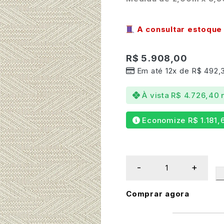
A consultar estoque 
R$
5.908,00
Em até 12x de
R$
492,
À vista
R$
4.726,40
Economize
R$
1.181,
Comprar agora