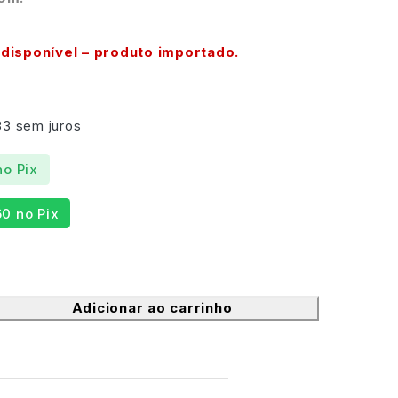
disponível – produto importado.
33
sem juros
no Pix
60
no Pix
Adicionar ao carrinho