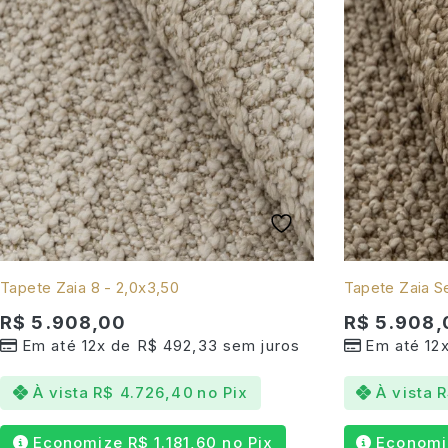
Tapete Zaia 8 - 2,0x3,50
Tapete Zaia Se
R$
5.908,00
R$
5.908,
Em até 12x de
R$
492,33
sem juros
Em até 12
À vista
R$
4.726,40
no Pix
À vista
R
Economize
R$
1.181,60
no Pix
Econom