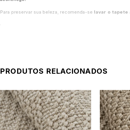
Para preservar sua beleza, recomenda-se
lavar o tapete
Com o
Tapete Zaia
, tradição e modernidade se entrelaçam
PRODUTOS RELACIONADOS