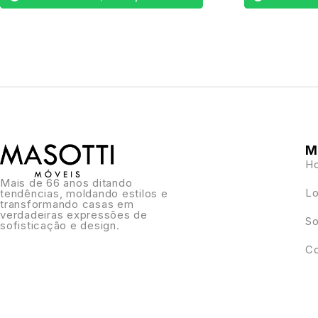
M
H
Mais de 66 anos ditando
Lo
tendências, moldando estilos e
transformando casas em
verdadeiras expressões de
So
sofisticação e design.
Co