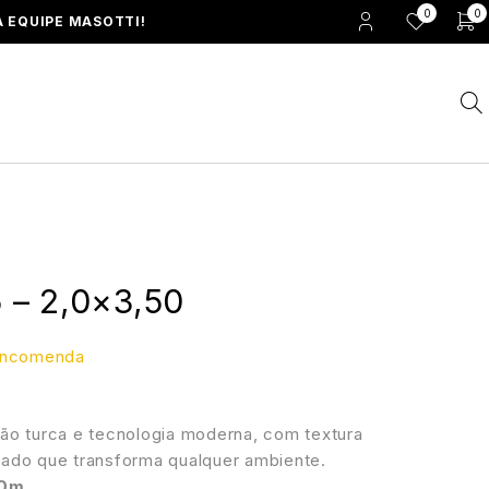
0
0
 EQUIPE MASOTTI!
5 – 2,0×3,50
 encomenda
ão turca e tecnologia moderna, com textura
ado que transforma qualquer ambiente.
0m.