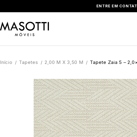
ENTRE EM CONTAT
Início
/
Tapetes
/
2,00 M X 3,50 M
/
Tapete Zaia 5 – 2,0