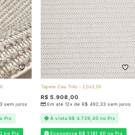
50
Tapete Zaia Três - 2,0x3,50
R$
5.908,00
3
sem juros
Em até 12x de
R$
492,33
sem juros
o Pix
À vista
R$
4.726,40
no Pix
0
no Pix
Economize
R$
1.181,60
no Pix