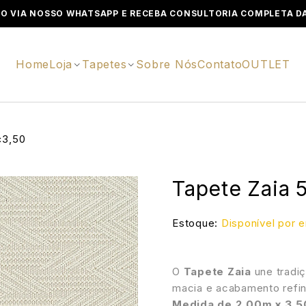
O VIA NOSSO WHATSAPP E RECEBA CONSULTORIA COMPLETA DA
Home
Loja
Tapetes
Sobre Nós
Contato
OUTLET
×3,50
Tapete Zaia 
Estoque:
Disponível por
O
Tapete Zaia
une tradiç
macia e acabamento refin
Medida de 2,00m x 3,5