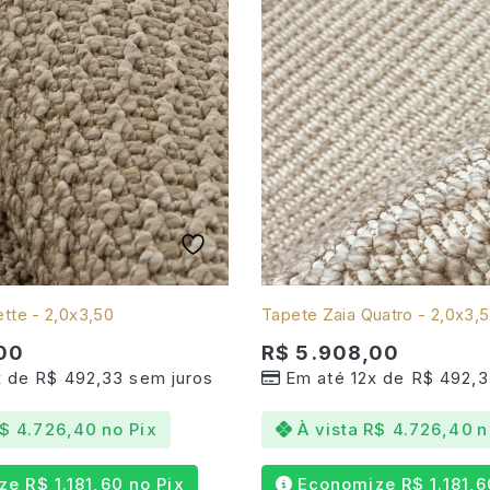
tte - 2,0x3,50
Tapete Zaia Quatro - 2,0x3,
00
R$
5.908,00
x de
R$
492,33
sem juros
Em até 12x de
R$
492,3
$
4.726,40
no Pix
À vista
R$
4.726,40
n
ize
R$
1.181,60
no Pix
Economize
R$
1.181,6