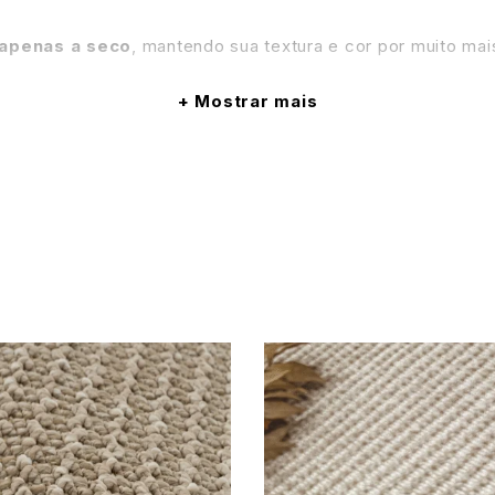
 apenas a seco
, mantendo sua textura e cor por muito ma
 em uma obra-prima do design têxtil, criada para quem valo
Mostrar mais