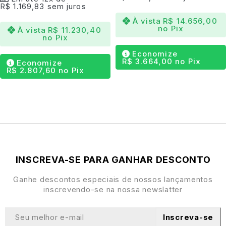
R$
1.169,83
sem juros
Silhueta em estilo feijão
que cria fluidez e impacto
À vista
R$
14.656,00
visual
no Pix
À vista
R$
11.230,40
no Pix
Assento profundo e encosto ergonômico
para
máximo conforto
Economize
R$
3.664,00
no Pix
Economize
Estofado personalizável
com tecidos e acabamentos
R$
2.807,60
no Pix
de alto padrão
Ideal para
salas contemporâneas, galerias e
ambientes autorais
Produção artesanal e design assinado
, exclusivo e
marcante
INSCREVA-SE PARA GANHAR DESCONTO
Ganhe descontos especiais de nossos lançamentos
inscrevendo-se na nossa newslatter
Inscreva-se