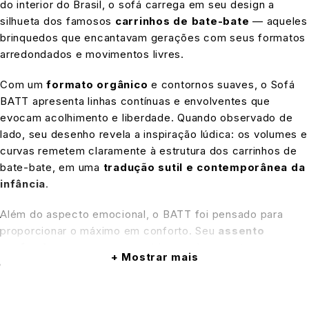
do interior do Brasil, o sofá carrega em seu design a
silhueta dos famosos
carrinhos de bate-bate
— aqueles
brinquedos que encantavam gerações com seus formatos
arredondados e movimentos livres.
Com um
formato orgânico
e contornos suaves, o Sofá
BATT apresenta linhas contínuas e envolventes que
evocam acolhimento e liberdade. Quando observado de
lado, seu desenho revela a inspiração lúdica: os volumes e
curvas remetem claramente à estrutura dos carrinhos de
bate-bate, em uma
tradução sutil e contemporânea da
infância
.
Além do aspecto emocional, o BATT foi pensado para
proporcionar o máximo em conforto. Seu
assento
profundo e generos
o convida ao relaxamento, enquanto
Mostrar mais
o
encosto anatômico
com curvaturas suaves oferece
apoio ergonômico e elegante. As formas sem arestas
promovem fluidez visual, tornando-o ideal para