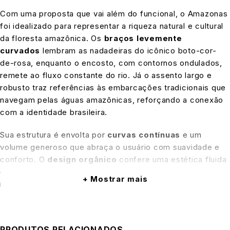
Com uma proposta que vai além do funcional, o Amazonas
foi idealizado para representar a riqueza natural e cultural
da floresta amazônica. Os
braços levemente
curvados
lembram as nadadeiras do icônico boto-cor-
de-rosa, enquanto o encosto, com contornos ondulados,
remete ao fluxo constante do rio. Já o assento largo e
robusto traz referências às embarcações tradicionais que
navegam pelas águas amazônicas, reforçando a conexão
com a identidade brasileira.
Sua estrutura é envolta por
curvas contínuas
e um
volume generoso que abraça o usuário com suavidade e
conforto. O
design orgânico
confere uma estética fluida
e escultural, ideal para ambientes sofisticados e
Mostrar mais
integrados. Mais do que um sofá, o Amazonas é uma
declaração de estilo, cultura e consciência ambiental.
Além de sua beleza única, o
Amazonas oferece alto
PRODUTOS RELACIONADOS