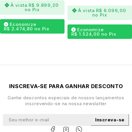
À vista
R$
9.899,20
Detalhes anatômicos e simbólicos
que remetem ao
no Pix
À vista
R$
6.096,00
boto-cor-de-rosa e às embarcações regionais
no Pix
Conforto elevado
com assento profundo e ergonomia
Economize
R$
2.474,80
no Pix
de ponta
Economize
R$
1.524,00
no Pix
Conexão entre natureza e mobiliário
com estética
contemporânea
Peça protagonista
em projetos sofisticados com
identidade brasileira
INSCREVA-SE PARA GANHAR DESCONTO
Ganhe descontos especiais de nossos lançamentos
inscrevendo-se na nossa newslatter
Inscreva-se