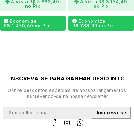
À vista
R$
5.882,40
À vista
R$
3.154,40
no Pix
no Pix
Estofado conformado para
máximo conforto e
ergonomia
Economize
Economize
Combinação perfeita entre
clássico e
R$
1.470,60
no Pix
R$
788,60
no Pix
contemporâneo
Ideal para
salas de estar, áreas de leitura, home
offices e lounges
Peça com
alto valor percebido
, ideal para projetos
sofisticados
Destaque para ambientes com
decoração retrô,
INSCREVA-SE PARA GANHAR DESCONTO
clássica ou moderna
Ganhe descontos especiais de nossos lançamentos
Design atemporal e
acabamento artesanal
de
inscrevendo-se na nossa newslatter
excelência
Produto exclusivo com assinatura da
Masotti Moveis
,
Inscreva-se
referência em madeira nobre e design refinado