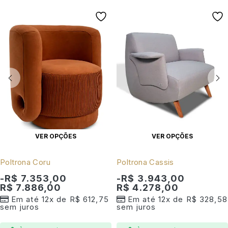
com
história reinterpretada
, que agregue valor estético
e funcional aos ambientes. Seu estilo versátil permite
combinações com decorações clássicas, retrô ou
contemporâneas, tornando-se o ponto de destaque no
ambiente com naturalidade e bom gosto.
Com a Novara, a Masotti reafirma seu compromisso com o
design autoral
e o
artesanato de alto padrão
,
entregando uma poltrona que transcende modismos e
celebra a tradição com frescor e autenticidade.
VER OPÇÕES
VER OPÇÕES
Poltrona Coru
Poltrona Cassis
Releitura moderna da tradicional
poltrona bergère
-
R$
7.353,00
-
R$
3.943,00
Estrutura em
madeira maciça de jequitibá
com
R$
7.886,00
R$
4.278,00
acabamento refinado
Em até 12x de
R$
612,75
Em até 12x de
R$
328,58
sem juros
sem juros
Braços e abas do encosto com madeira exposta
,
valorizando o design