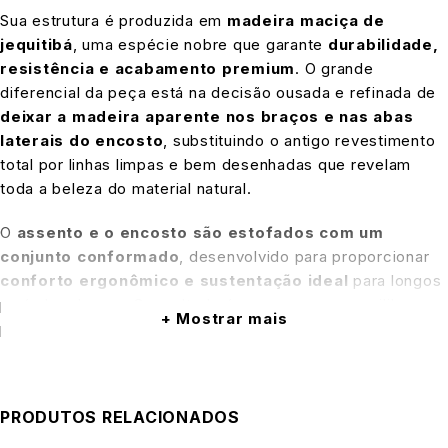
Sua estrutura é produzida em
madeira maciça de
jequitibá
, uma espécie nobre que garante
durabilidade,
resistência e acabamento premium
. O grande
diferencial da peça está na decisão ousada e refinada de
deixar a madeira aparente nos braços e nas abas
laterais do encosto
, substituindo o antigo revestimento
total por linhas limpas e bem desenhadas que revelam
toda a beleza do material natural.
O
assento e o encosto são estofados com um
conjunto conformado
, desenvolvido para proporcionar
conforto ergonômico e sustentação ideal
para longos
períodos de uso. O resultado é uma peça que equilibra
Mostrar mais
perfeitamente
leveza visual, toque acolhedor e
personalidade marcante
, sendo perfeita para compor
ambientes sofisticados como salas de estar, escritórios,
áreas de leitura ou lounges.
PRODUTOS RELACIONADOS
A
Poltrona Novara
é ideal para quem busca uma peça