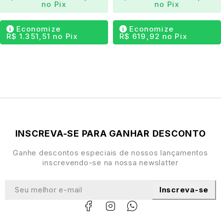
Design Japandi:
Estética minimalista e fluida com
no Pix
no Pix
forte identidade visual.
Economize
Economize
Madeira maciça de Jequitibá:
Durabilidade e
R$
1.351,51
no Pix
R$
619,92
no Pix
responsabilidade ambiental.
Tampo flutuante com pinos torneados:
Referência
simbólica a portais históricos.
Acabamento natural:
Valorização da textura e veios
da madeira.
Design assinado:
Peça autoral ideal para salas
contemporâneas.
INSCREVA-SE PARA GANHAR DESCONTO
Ganhe descontos especiais de nossos lançamentos
inscrevendo-se na nossa newslatter
Inscreva-se