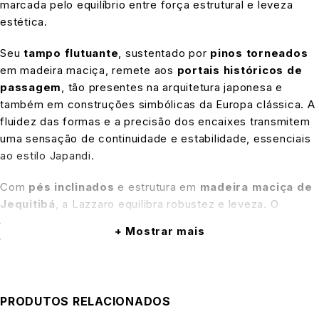
marcada pelo equilíbrio entre força estrutural e leveza
estética.
Seu
tampo flutuante
, sustentado por
pinos torneados
em madeira maciça, remete aos
portais históricos de
passagem
, tão presentes na arquitetura japonesa e
também em construções simbólicas da Europa clássica. A
fluidez das formas e a precisão dos encaixes transmitem
uma sensação de continuidade e estabilidade, essenciais
ao estilo Japandi.
Com
pés inclinados
e estrutura em
madeira maciça de
Jequitibá
, a Lazzaro equilibra robustez e leveza. O
acabamento natural valoriza a textura da madeira,
Mostrar mais
destacando os veios com elegância e autenticidade. É
uma peça que não apenas complementa o ambiente, mas
o eleva.
PRODUTOS RELACIONADOS
Esta
mesa de centro autoral
foi desenhada para