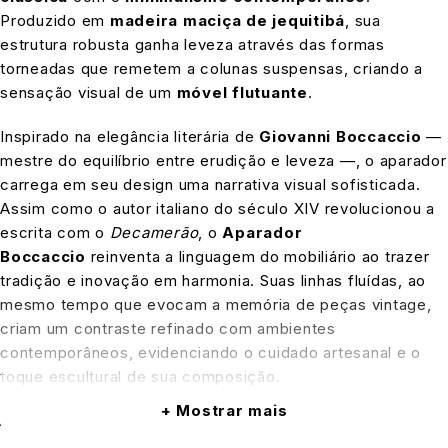
Produzido em
madeira maciça de jequitibá
, sua
estrutura robusta ganha leveza através das formas
torneadas que remetem a colunas suspensas, criando a
sensação visual de um
móvel flutuante
.
Inspirado na elegância literária de
Giovanni Boccaccio
—
mestre do equilíbrio entre erudição e leveza —, o aparador
carrega em seu design uma narrativa visual sofisticada.
Assim como o autor italiano do século XIV revolucionou a
escrita com o
Decamerão
, o
Aparador
Boccaccio
reinventa a linguagem do mobiliário ao trazer
tradição e inovação em harmonia. Suas linhas fluídas, ao
mesmo tempo que evocam a memória de peças vintage,
criam um contraste refinado com ambientes
contemporâneos, evidenciando o cuidado artesanal e o
toque escultural de sua composição.
Mostrar mais
A madeira torneada em cada elemento do aparador revela
texturas naturais
e curvas suaves que convidam ao