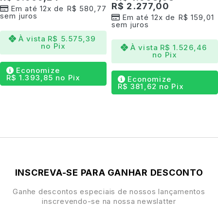
R$
2.277,00
Em até 12x de
R$
580,77
Estética vintage com
interpretação contemporânea
sem juros
Em até 12x de
R$
159,01
sem juros
Ideal para
ambientes sofisticados
e salas com
À vista
R$
5.575,39
decoração autoral
no Pix
À vista
R$
1.526,46
no Pix
Acabamento artesanal
com atenção aos detalhes
Economize
R$
1.393,85
no Pix
Economize
R$
381,62
no Pix
INSCREVA-SE PARA GANHAR DESCONTO
Ganhe descontos especiais de nossos lançamentos
inscrevendo-se na nossa newslatter